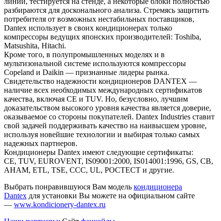
линии, тестируется на стенде, а некоторые блоки полностью
разбираются для досконального анализа. Стремясь защитить
потребителя от возможных нестабильных поставщиков,
Dantex использует в своих кондиционерах только
компрессоры ведущих японских производителей: Toshiba,
Matsushita, Hitachi.
Кроме того, в полупромышленных моделях и в
мультизональной системе используются компрессоры
Copeland и Daikin — признанные лидеры рынка.
Свидетельство надежности кондиционеров DANTEX —
наличие всех необходимых международных сертификатов
качества, включая СЕ и TUV. Но, безусловно, лучшим
доказательством высокого уровня качества является доверие,
оказываемое со стороны покупателей. Dantex Industries ставит
свой задачей поддерживать качество на наивысшем уровне,
используя новейшие технологии и выбирая только самых
надежных партнеров.
Кондиционеры Dantex имеют следующие сертификаты:
CE, TUV, EUROVENT, IS09001:2000, IS014001:1996, GS, CB,
AHAM, ETL, TSE, CCC, UL, POCTECT и другие.
Выбрать понравившуюся Вам модель
кондиционера
Dantex
для установки Вы можете на официальном сайте
—
www.kondicionery-dantex.ru