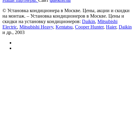
Наши партнеры:
Сайт
фанкойлы
© Установка кондиционера в Москве. Цены, акции и скидки
на монтаж. – Установка кондиционеров в Москве. Цены и
скидки на установку кондиционеров:
Daikin
,
Mitsubishi
Electric
,
Mitsubishi Heavy
,
Kentatsu
,
Cooper Hunter
,
Haier
,
Daikin
и др., 2003